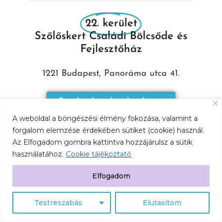
22. kerület
Szőlőskert Családi Bölcsőde és
Fejlesztőház
1221 Budapest, Panoráma utca 41.
Részletek és bejelentkezés
A weboldal a böngészési élmény fokozása, valamint a
forgalom elemzése érdekében sütiket (cookie) használ.
Az Elfogadom gombra kattintva hozzájárulsz a sütik
Cookie Tájékoztató
használatához.
Cookie tájékoztató
Elfogadom
Testreszabás
Elutasítom