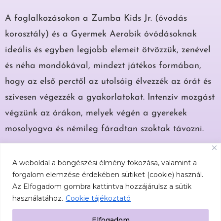
A foglalkozásokon a Zumba Kids Jr. (óvodás
korosztály) és a Gyermek Aerobik óvódásoknak
ideális és egyben legjobb elemeit ötvözzük, zenével
és néha mondókával, mindezt játékos formában,
hogy az első perctől az utolsóig élvezzék az órát és
szívesen végezzék a gyakorlatokat. Intenzív mozgást
végzünk az órákon, melyek végén a gyerekek
mosolyogva és némileg fáradtan szoktak távozni.
A Táncos Törp Tornára nagy szeretettel várom a
A weboldal a böngészési élmény fokozása, valamint a
gyerekeket.
forgalom elemzése érdekében sütiket (cookie) használ.
Az Elfogadom gombra kattintva hozzájárulsz a sütik
Szilvi
használatához.
Cookie tájékoztató
Elfogadom