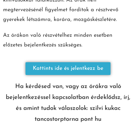
kihívásokkal találkozzon. Az órák heti
megtervezésénél figyelmet fordítok a résztvevő
gyerekek létszámra, korára, mozgáskészletére.
Az órákon való részvételhez minden esetben
előzetes bejelentkezés szükséges.
Kattints ide és jelentkezz be
Ha kérdésed van, vagy az órákra való
bejelentkezéssel kapcsolatban érdeklődsz, írj,
és amint tudok válaszolok:
szilvi kukac
tancostorptorna pont hu