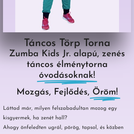
Táncos Törp Torna
Zumba Kids Jr. alapú, zenés
táncos élménytorna
óvodásoknak!
Mozgás, Fejlődés,
Öröm!
Láttad már, milyen felszabadultan mozog egy
kisgyermek, ha zenét hall?
Ahogy önfeledten ugrál, pörög, tapsol, és közben