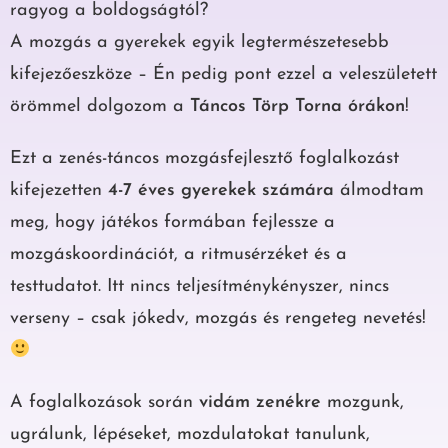
ragyog a boldogságtól?
A mozgás a gyerekek egyik legtermészetesebb
kifejezőeszköze – Én pedig pont ezzel a veleszületett
örömmel dolgozom a
Táncos Törp Torna órákon
!
Ezt a zenés-táncos mozgásfejlesztő foglalkozást
kifejezetten
4-7 éves gyerekek számára
álmodtam
meg, hogy játékos formában fejlessze a
mozgáskoordinációt, a ritmusérzéket és a
testtudatot. Itt nincs teljesítménykényszer, nincs
verseny – csak jókedv, mozgás és rengeteg nevetés!
A foglalkozások során
vidám zenékre
mozgunk,
ugrálunk, lépéseket, mozdulatokat tanulunk,